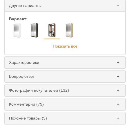
Другие варианты
Вариант
:
Показать все
Глубина
:
45 см
60 см
Характеристики
Ширина
:
Вопрос-ответ
110 см
120 см
130 см
140 см
Фотографии покупателей (132)
150 см
160 см
170 см
180 см
Комментарии (79)
Высота
:
220 см
240 см
Похожие товары (9)