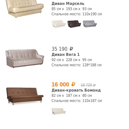
Диван Марсель
85 см
193 см
93 см
Спальное место: 110х190 см
Глубина, см
35 190
Диван Вега 1
Цвет
92 см
228 см
95 см
Спальное место: 128*188 см
16 000
18 720
Диван-кровать Бомонд
82 см
187 см
80 см
Обивка
Спальное место: 110х187 см
велюр
жаккард
натуральная
отсутствует
кожа
рогожка
флок
шенилл
экокожа