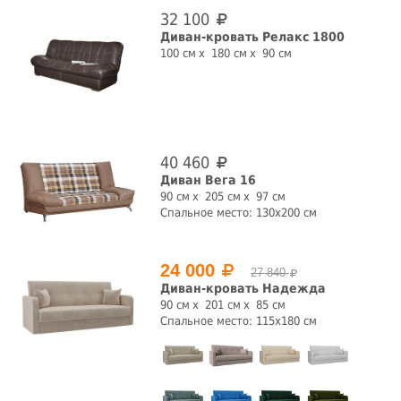
32 100
Форма
Раскладной
Диван-кровать Релакс 1800
100 см
180 см
90 см
прямая
угловая
да
нет
Механизм трансформации
аккордеон
выкатной
дельфин
еврокнижка
40 460
Диван Вега 16
клик-кляк
книжка
кушетка
пантограф
90 см
205 см
97 см
Спальное место: 130х200 см
раскладушка
седафлекс
софа
трансформер
Подлокотники
Пружинный блок
24 000
27 840
Диван-кровать Надежда
90 см
201 см
85 см
да
нет
да
нет
Спальное место: 115х180 см
Бельевой ящик
да
нет