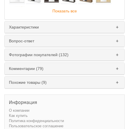
Показать все
Характеристики
Глубина
:
Вопрос-ответ
45 см
60 см
Фотографии покупателей (132)
Ширина
:
200 см
210 см
220 см
230 см
Комментарии (79)
240 см
250 см
260 см
270 см
Похожие товары (9)
Высота
:
220 см
240 см
Информация
О компании
Как купить
Политика конфиденциальности
Пользовательское соглашение