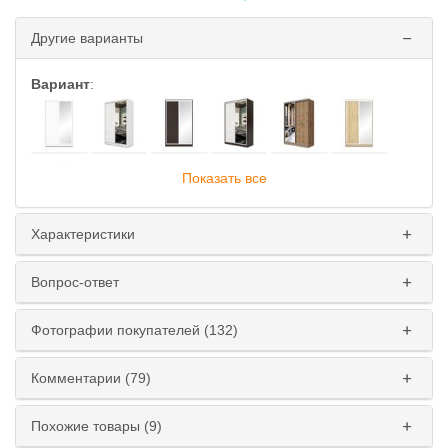
Другие варианты
Вариант
:
Показать все
Характеристики
Глубина
:
Вопрос-ответ
45 см
60 см
Фотографии покупателей (132)
Ширина
:
110 см
120 см
130 см
140 см
Комментарии (79)
150 см
160 см
170 см
180 см
Похожие товары (9)