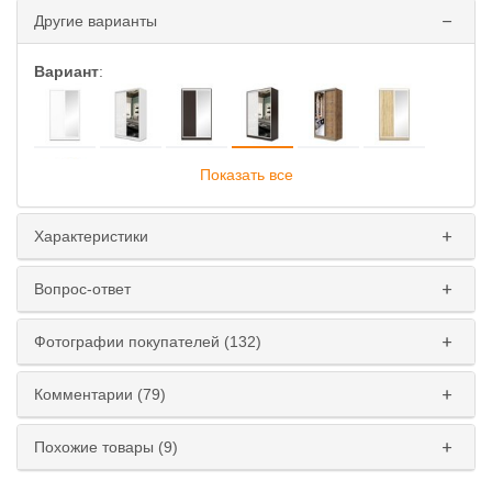
Другие варианты
Вариант
:
Показать все
Характеристики
Глубина
:
Вопрос-ответ
45 см
60 см
Фотографии покупателей (132)
Ширина
:
110 см
120 см
130 см
140 см
Комментарии (79)
150 см
160 см
170 см
180 см
Похожие товары (9)
Высота
: