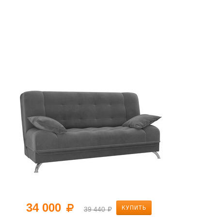
34 000
КУПИТЬ
39 440