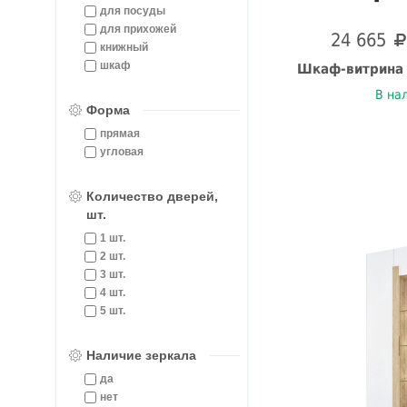
для посуды
для прихожей
24 665
книжный
шкаф
Шкаф-витрина
В на
Форма
прямая
угловая
Количество дверей,
шт.
1 шт.
2 шт.
3 шт.
4 шт.
5 шт.
Наличие зеркала
да
нет