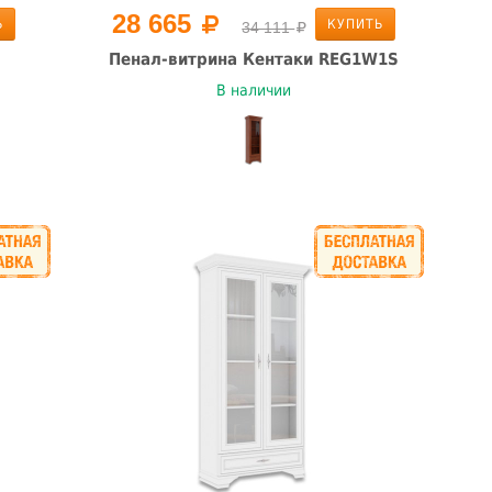
28 665
Ь
КУПИТЬ
34 111
Пенал-витрина Кентаки REG1W1S
В наличии