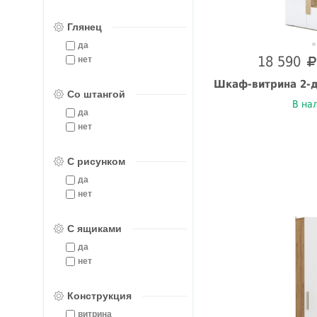
Глянец
да
18 590
нет
Шкаф-витрина 2-д
Со штангой
В на
да
нет
С рисунком
да
нет
С ящиками
да
нет
Конструкция
витрина