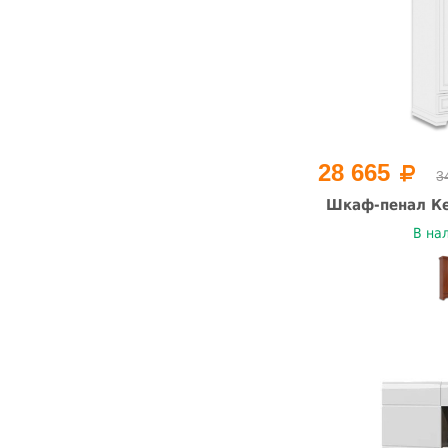
28 665
3
Шкаф-пенал Ке
В на