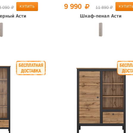
9 990
КУПИТЬ
КУПИТ
8 090
11 890
ерный Асти
Шкаф-пенал Асти