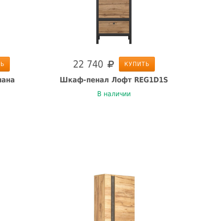
22 740
ТЬ
КУПИТЬ
иана
Шкаф-пенал Лофт REG1D1S
В наличии