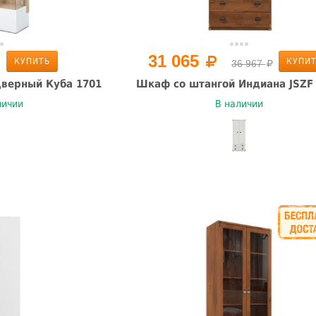
31 065
КУПИТЬ
КУПИ
36 967
верный Куба 1701
Шкаф со штангой Индиана JSZF
личии
В наличии