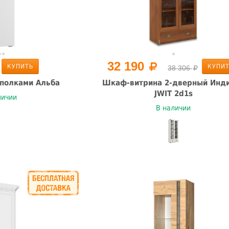
32 190
КУПИТЬ
КУПИ
38 306
полками Альба
Шкаф-витрина 2-дверный Инд
JWIT 2d1s
личии
В наличии