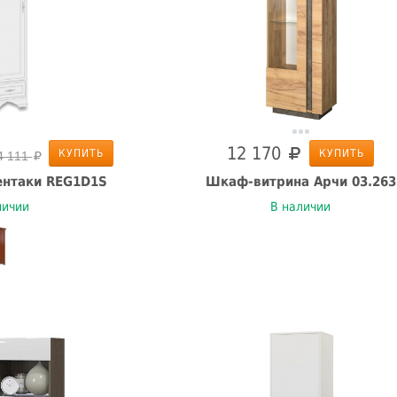
12 170
КУПИТЬ
КУПИТЬ
4 111
нтаки REG1D1S
Шкаф-витрина Арчи 03.263
личии
В наличии