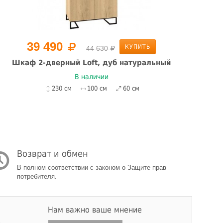
39 490
КУПИТЬ
44 630
Шкаф 2-дверный Loft, дуб натуральный
Шка
В наличии
230 см
100 см
60 см
Возврат и обмен
В полном соответствии с законом о Защите прав
потребителя.
Нам важно ваше мнение