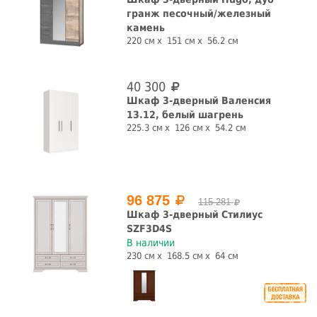
гранж песочный/железный
камень
220 см
151 см
56.2 см
40 300
Шкаф 3-дверный Валенсия
13.12, белый шагрень
225.3 см
126 см
54.2 см
96 875
115 281
Шкаф 3-дверный Стилиус
SZF3D4S
В наличии
230 см
168.5 см
64 см