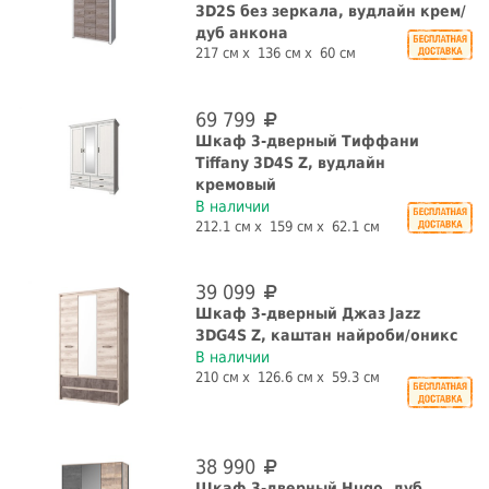
3D2S без зеркала, вудлайн крем/
дуб анкона
217 см
136 см
60 см
69 799
Шкаф 3-дверный Тиффани
Tiffany 3D4S Z, вудлайн
кремовый
В наличии
212.1 см
159 см
62.1 см
39 099
Шкаф 3-дверный Джаз Jazz
3DG4S Z, каштан найроби/оникс
В наличии
210 см
126.6 см
59.3 см
38 990
Шкаф 3-дверный Hugo, дуб