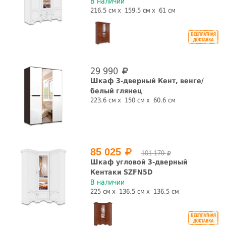
В наличии
Цвет корпуса
216.5 см
159.5 см
61 см
Назначение
29 990
для одежды
для посуды
для прихожей
книжный
Шкаф 3-дверный Кент, венге/
белый глянец
шкаф
223.6 см
150 см
60.6 см
Форма
прямая
угловая
85 025
101 179
Количество дверей, шт.
Шкаф угловой 3-дверный
Кентаки SZFN5D
В наличии
1 шт.
2 шт.
3 шт.
4 шт.
225 см
136.5 см
136.5 см
5 шт.