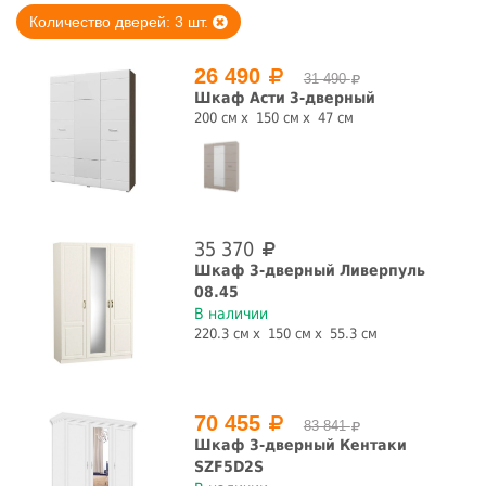
Количество дверей: 3 шт.
Ширина, см
26 490
31 490
Шкаф Асти 3-дверный
200 см
150 см
47 см
Высота, см
35 370
Шкаф 3-дверный Ливерпуль
Глубина, см
08.45
В наличии
220.3 см
150 см
55.3 см
Цвет фасада
70 455
83 841
Шкаф 3-дверный Кентаки
SZF5D2S