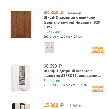
Наличие зеркала
Глянец
48 840
58 119
да
нет
да
нет
Шкаф 3-дверный с ящиками
Со штангой
С рисунком
(зеркало внутри) Индиана JSZF
3d2s
В наличии
да
нет
да
нет
195.5 см
150 см
57 см
С ящиками
да
нет
Конструкция
60 690
Шкаф 3-дверный Мальта с
ящиками SZF3D2S, лиственница
витрина
пенал
шкаф
В наличии
211.5 см
151.5 см
60.5 см
Страна производства
Белоруссия
Россия
15 890
18 890