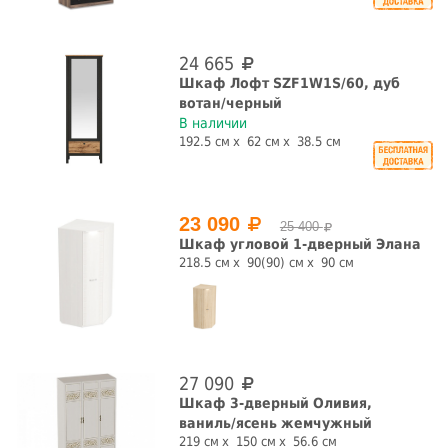
24 665
Шкаф Лофт SZF1W1S/60, дуб
вотан/черный
В наличии
192.5 см
62 см
38.5 см
23 090
25 400
Шкаф угловой 1-дверный Элана
218.5 см
90(90) см
90 см
27 090
Шкаф 3-дверный Оливия,
ваниль/ясень жемчужный
219 см
150 см
56.6 см