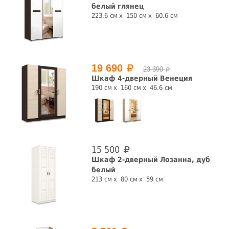
белый глянец
Назначение
223.6 см
150 см
60.6 см
для одежды
для посуды
для прихожей
книжный
шкаф
19 690
23 390
Форма
Шкаф 4-дверный Венеция
190 см
160 см
46.6 см
прямая
угловая
Количество дверей, шт.
1 шт.
2 шт.
3 шт.
4 шт.
15 500
Шкаф 2-дверный Лозанна, дуб
5 шт.
белый
213 см
80 см
59 см
Наличие зеркала
Глянец
да
нет
да
нет