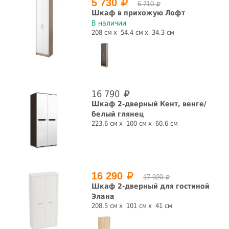
5 730
Со штангой
С рисунком
6 710
Шкаф в прихожую Лофт
В наличии
да
нет
да
нет
208 см
54.4 см
34.3 см
С ящиками
да
нет
Конструкция
16 790
Шкаф 2-дверный Кент, венге/
белый глянец
витрина
пенал
шкаф
223.6 см
100 см
60.6 см
Страна производства
Белоруссия
Россия
16 290
17 920
СБРОСИТЬ ФИЛЬТРЫ
Шкаф 2-дверный для гостиной
Элана
208.5 см
101 см
41 см