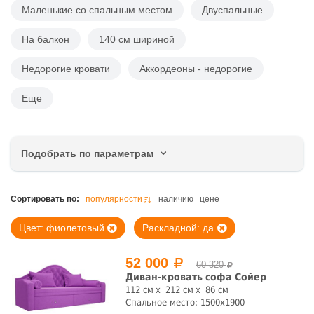
Маленькие со спальным местом
Двуспальные
На балкон
140 см шириной
Недорогие кровати
Аккордеоны - недорогие
Еще
Подобрать по параметрам
Цена, руб.
Сортировать по:
популярности
наличию
цене
Цвет: фиолетовый
Раскладной: да
52 000
60 320
Ширина, см
Диван-кровать софа Сойер
112 см
212 см
86 см
Спальное место: 1500x1900