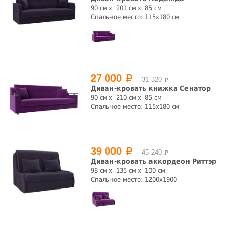
велюр
жаккард
натуральная
отсутствует
90 см
201 см
85 см
кожа
Спальное место: 115х180 см
рогожка
флок
шенилл
экокожа
Форма
Раскладной
прямая
угловая
да
нет
27 000
31 320
Диван-кровать книжка Сенатор
Механизм трансформации
90 см
210 см
85 см
Спальное место: 115x180 см
аккордеон
выкатной
дельфин
еврокнижка
клик-кляк
книжка
кушетка
пантограф
39 000
45 240
Диван-кровать аккордеон Риттэр
раскладушка
седафлекс
софа
трансформер
98 см
135 см
100 см
Спальное место: 1200х1900
Подлокотники
Пружинный блок
да
нет
да
нет
Бельевой ящик