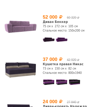
Высота, см
52 000
60 320
Диван Беккер
75 см
272 см
105 см
Спальное место: 150x200 см
Глубина, см
37 000
42 920
Цвет
Кушетка правая Никас
73 см
150 см
82 см
Спальное место: 800х1940
Обивка
24 000
27 840
Диван-кровать Надежда