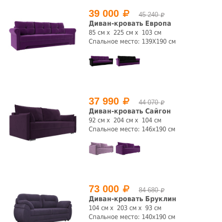
39 000
45 240
Диван-кровать Европа
да
нет
85 см
225 см
103 см
Спальное место: 139Х190 см
Стиль
детский
классика
классический
лофт
модерн
прованс
скандинавский
современный
37 990
44 070
Страна производства
Диван-кровать Сайгон
92 см
204 см
104 см
Спальное место: 146х190 см
Испания
Китай
Россия
Число мест
1
2
3
4
73 000
84 680
Ширина спального места, см.
Диван-кровать Бруклин
104 см
203 см
93 см
Спальное место: 140х190 см